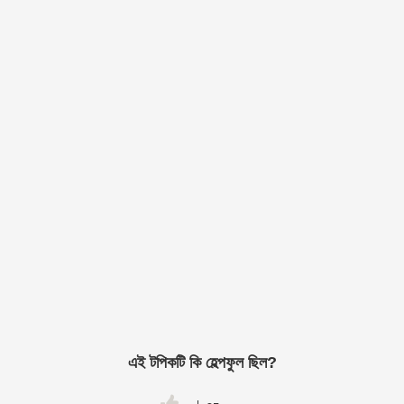
এই টপিকটি কি হেল্পফুল ছিল?