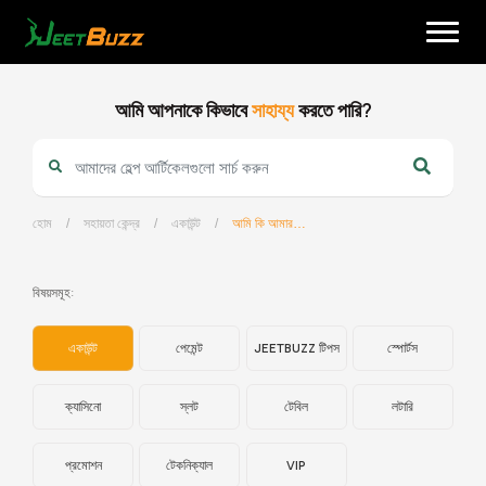
Skip
to
content
আমি আপনাকে কিভাবে
সাহায্য
করতে পারি?
হোম
/
সহায়তা কেন্দ্র
/
একাউন্ট
/
আমি কি আমার ফোন ব্যবহার করে বেট ধরতে পারি?
বাংলা
বিষয়সমূহ:
একাউন্ট
পেমেন্ট
JEETBUZZ টিপস
স্পোর্টস
ক্যাসিনো
স্লট
টেবিল
লটারি
প্রমোশন
টেকনিক্যাল
VIP