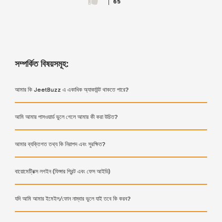
65
সম্পর্কিত বিষয়সমূহ:
আমার কি JeetBuzz এ একাধিক অ্যাকাউন্ট থাকতে পারে?
আমি আমার পাসওয়ার্ড ভুলে গেলে আমার কী করা উচিত?
আমার ব্যক্তিগত তথ্য কি নিরাপদ এবং সুরক্ষিত?
বায়োমেট্রিক্স লগইন (ফিঙ্গার প্রিন্ট এবং ফেস আইডি)
যদি আমি আমার ইমেইল/ফোন নাম্বার ভুলে যাই তবে কি করব?