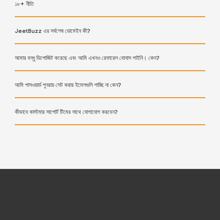
১৮+ নীতি
JeetBuzz এর সর্বশেষ ডোমেইন কী?
আমার বন্ধু ডিপোজিট করেছে এবং আমি এখনও রেফারেল বোনাস পাইনি। কেন?
আমি পাসওয়ার্ড পুনরায় সেট করার ইমেলগুলি পাচ্ছি না কেন?
কীভাবে কাস্টমার সাপোর্ট টিমের সাথে যোগাযোগ করবেন?