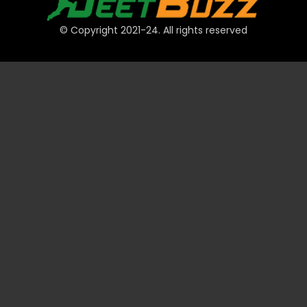
© Copyright 2021-24. All rights reserved
দ্রুত লিঙ্ক
অ্যাকাউন্ট
পেমেন্ট
JeetBuzz টিপস
স্পোর্টস
ক্যাসিনো
স্লট
টেবিল
লটারি
প্রমোশন
টেকনিক্যাল
ভিআইপি