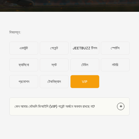
বিষয়সমূহ:
একাউন্ট
পেমেন্ট
JEETBUZZ টিপস
স্পোর্টস
ক্যাসিনো
স্লট
টেবিল
লটারি
প্রমোশন
টেকনিক্যাল
VIP
+
কেন আমার বেটগুলি ভিআইপি (VIP) পয়েন্ট অর্জনে অবদান রাখছে না?