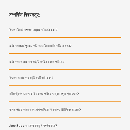
সম্পর্কিত বিষয়সমূহ:
কিভাবে ইমেইল/ফোন নাম্বার পরিবর্তন করব?
আমি পাসওয়ার্ড পুনরায় সেট করার ইমেলগুলি পাচ্ছি না কেন?
আমি কেন আমার অ্যাকাউন্টে লগইন করতে পারি না?
কিভাবে আমার অ্যাকাউন্ট ভেরিফাই করব?
রেজিস্ট্রেশন এর পরে কি কোনও পরিচয় পত্রের নম্বর প্রয়োজন?
আমার পাওয়া আরএএফ বোনাসগুলিতে কি কোনও বিধিনিষেধ রয়েছে?
JeetBuzz এ কোন কারেন্সি সমর্থন করে?