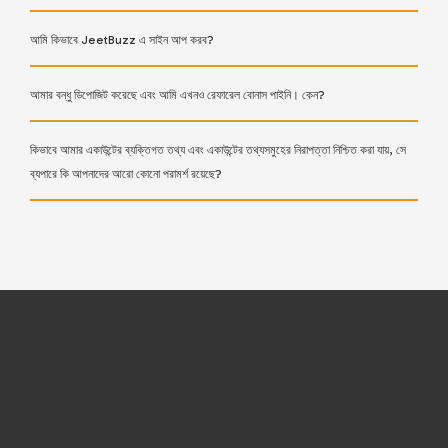
আমি কিভাবে JeetBuzz এ সাইন আপ করব?
আমার বন্ধু ডিপোজিট করেছে এবং আমি এখনও রেফারেল বোনাস পাইনি। কেন?
কিভাবে আমার একাউন্টের ব্যক্তিগত তথ্য এবং একাউন্টের তথ্যসমুহের নিরাপত্তা নিশ্চিত করা যায়, সে
ব্যপারে কি আপনাদের আরো কোনো পরামর্শ রয়েছে?