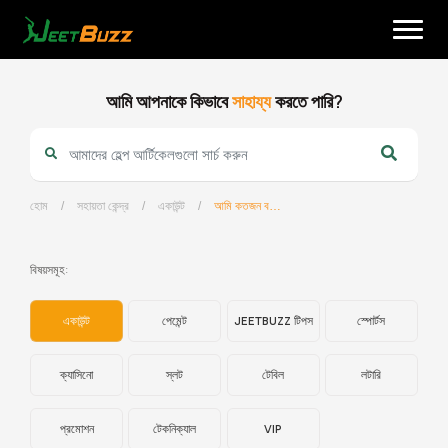
Skip
to
content
আমি আপনাকে কিভাবে
সাহায্য
করতে পারি?
হোম
/
সহায়তা কেন্দ্র
/
একাউন্ট
/
আমি কতজন বন্ধুকে রেফার করতে পারি?
বাংলা
বিষয়সমূহ:
একাউন্ট
পেমেন্ট
JEETBUZZ টিপস
স্পোর্টস
ক্যাসিনো
স্লট
টেবিল
লটারি
প্রমোশন
টেকনিক্যাল
VIP