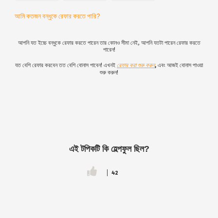
আমি কতজন বন্ধুকে রেফার করতে পারি?
আপনি যত ইচ্চে বন্ধুকে রেফার করতে পারেন তার কোনও সীমা নেই, আপনি যতটা পারেন রেফার করতে
পারেন!
যত বেশি রেফার করবেন তত বেশি বোনাস পাবেন! এখনই
রেফার করা শুরু করুন
,
এবং আজই বোনাস পাওয়া
শুরু করুন!
এই টপিকটি কি হেল্পফুল ছিল?
42