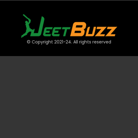
© Copyright 2021-24. All rights reserved
দ্রুত লিঙ্ক
অ্যাকাউন্ট
পেমেন্ট
JeetBuzz টিপস
স্পোর্টস
ক্যাসিনো
স্লট
টেবিল
লটারি
প্রমোশন