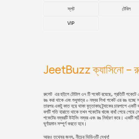
স্লট
টেবিল
VIP
JeetBuzz ক্যাসিনো – র
রুলেট এর হুইলে টোটাল ৩৭ টি পকেট রয়েছে, প্রতিটি পকেটে 
রঙ করা থাকে এবং শুধুমাত্র ০ নম্বর লিখা পকেট এর রঙ হচ্ছে 
তারপর একটু কাত হয়ে থাকা বৃত্তাকার ট্র্যাকের চারপাশে একট
বলটি গতি হারাতে থাকে তখন পকেটের খাজে বাধাঁ পেয়ে পেয়ে
পকেটের নম্বরটি উইনিং নম্বর এবং রঙ নির্ধারণ করে।
একটি সঠি
ঘূর্ণায়মান সম্পূর্ণ করতে হবে।
আরও তথ্যের জন্য, নীচের ভিডিওটি দেখুন!