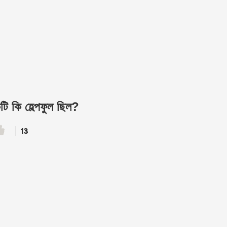
ি কি হেল্পফুল ছিল?
13