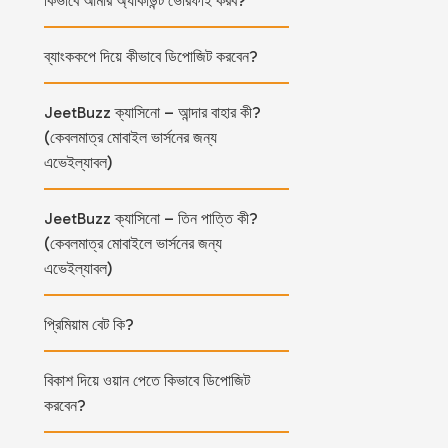
কিভাবে আমার অ্যাকাউন্ট ভেরিফাই করব?
ব্যাংককপে দিয়ে কীভাবে ডিপোজিট করবেন?
JeetBuzz ক্যাসিনো – আন্দার বাহার কী?
(কেবলমাত্র মোবাইল ভার্সনের জন্য
এভেইল্যাবল)
JeetBuzz ক্যাসিনো – তিন পাত্তি কী?
(কেবলমাত্র মোবাইলে ভার্সনের জন্য
এভেইল্যাবল)
প্রিমিয়াম বেট কি?
বিকাশ দিয়ে ওয়ান পেতে কিভাবে ডিপোজিট
করবেন?