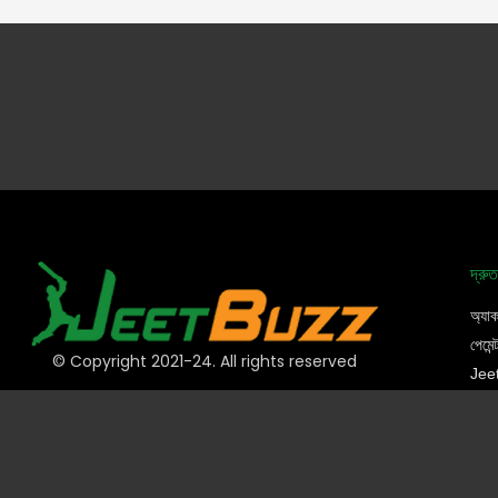
দ্রু
অ্যাক
পেমেন্
© Copyright 2021-24. All rights reserved
Jee
স্পোর্
ক্যাস
স্লট