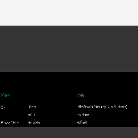
ত লিঙ্ক
তথ্য
াউন্ট
টেবিল
গোপনীয়তার বিধি (প্রাইভেসী পলিসি)
ট
লটারি
নিয়মাবলি
tBuzz টিপস
প্রমোশন
শর্তাবলী
টস
টেকনিক্যাল
দায়িত্বশীল গেমিং