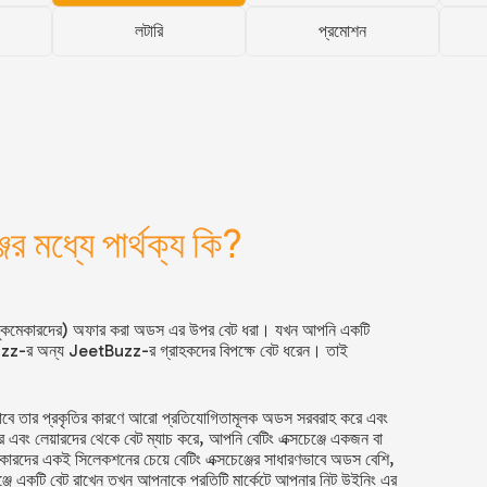
লটারি
প্রমোশন
ের মধ্যে পার্থক্য কি?
ের (বুকমেকারদের) অফার করা অডস এর উপর বেট ধরা। যখন আপনি একটি
zz
-র অন্য
JeetBuzz
-র গ্রাহকদের বিপক্ষে বেট ধরেন। তাই
র্ম হিসাবে তার প্রকৃতির কারণে আরো প্রতিযোগিতামূলক অডস সরবরাহ করে এবং
রদের এবং লেয়ারদের থেকে বেট ম্যাচ করে, আপনি বেটিং এক্সচেঞ্জে একজন বা
েকারদের একই সিলেকশনের চেয়ে বেটিং এক্সচেঞ্জের সাধারণভাবে অডস বেশি,
েঞ্জে একটি বেট রাখেন তখন আপনাকে প্রতিটি মার্কেটে আপনার নিট উইনিং এর