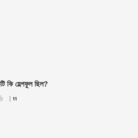
ি কি হেল্পফুল ছিল?
11