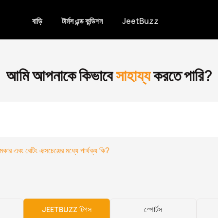
বাড়ি
টার্মস এন্ড কন্ডিশন
JeetBuzz
আমি আপনাকে কিভাবে
সাহায্য
করতে পারি?
েকার এবং বেটিং এক্সচেঞ্জের মধ্যে পার্থক্য কি?
JEETBUZZ টিপস
স্পোর্টস