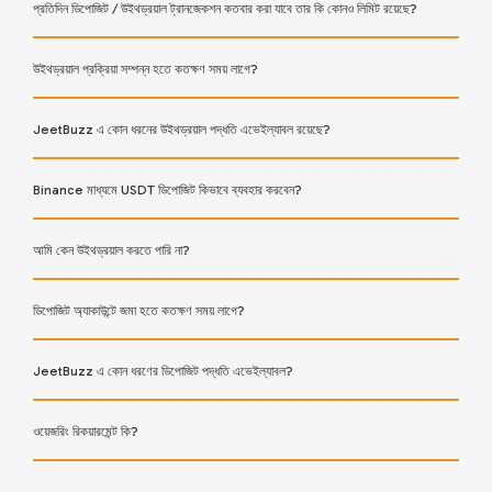
প্রতিদিন ডিপোজিট / উইথড্রয়াল ট্রানজেকশন কতবার করা যাবে তার কি কোনও লিমিট রয়েছে?
উইথড্রয়াল প্রক্রিয়া সম্পন্ন হতে কতক্ষণ সময় লাগে?
JeetBuzz এ কোন ধরনের উইথড্রয়াল পদ্ধতি এভেইল্যাবল রয়েছে?
Binance মাধ্যমে USDT ডিপোজিট কিভাবে ব্যবহার করবেন?
আমি কেন উইথড্রয়াল করতে পারি না?
ডিপোজিট অ্যাকাউন্টে জমা হতে কতক্ষণ সময় লাগে?
JeetBuzz এ কোন ধরণের ডিপোজিট পদ্ধতি এভেইল্যাবল?
ওয়েজরিং রিকয়ারমেন্ট কি?