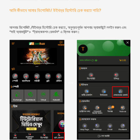
আমি কীভাবে আমার ডিপোজিট/ উইথড্র হিস্টোরি চেক করতে পারি?
আপনার ডিপোজিট /উইথড্র হিস্টোরি চেক করতে, অনুগ্রহপূর্বক আপনার অ্যাকাউন্টে লগইন করুন এবং
“মাই অ্যাকাউন্ট”> “ট্রানজেকশন রেকর্ডস” এ ক্লিক করুন।