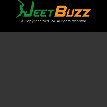
© Copyright 2021-24. All rights reserved
দ্রুত লিঙ্ক
অ্যাকাউন্ট
পেমেন্ট
JeetBuzz টিপস
স্পোর্টস
ক্যাসিনো
স্লট
টেবিল
লটারি
প্রমোশন
টেকনিক্যাল