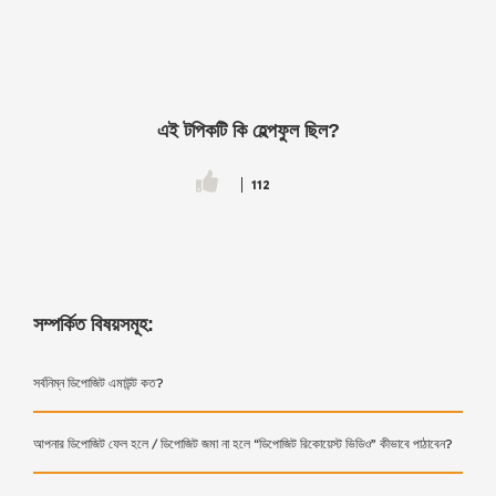
এই টপিকটি কি হেল্পফুল ছিল?
112
সম্পর্কিত বিষয়সমূহ:
সর্বনিম্ন ডিপোজিট এমাউন্ট কত?
আপনার ডিপোজিট ফেল হলে / ডিপোজিট জমা না হলে “ডিপোজিট রিকোয়েস্ট ভিডিও” কীভাবে পাঠাবেন?