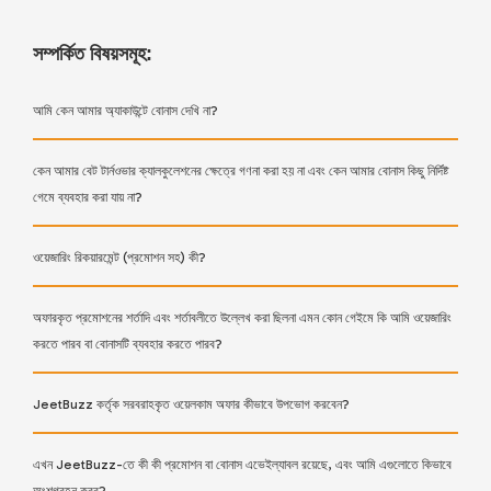
সম্পর্কিত বিষয়সমূহ:
আমি কেন আমার অ্যাকাউন্টে বোনাস দেখি না?
কেন আমার বেট টার্নওভার ক্যালকুলেশনের ক্ষেত্রে গণনা করা হয় না এবং কেন আমার বোনাস কিছু নির্দিষ্ট
গেমে ব্যবহার করা যায় না?
ওয়েজারিং রিকয়ারমেন্ট (প্রমোশন সহ) কী?
অফারকৃত প্রমোশনের শর্তাদি এবং শর্তাবলীতে উল্লেখ করা ছিলনা এমন কোন গেইমে কি আমি ওয়েজারিং
করতে পারব বা বোনাসটি ব্যবহার করতে পারব?
JeetBuzz কর্তৃক সরবরাহকৃত ওয়েলকাম অফার কীভাবে উপভোগ করবেন?
এখন JeetBuzz-তে কী কী প্রমোশন বা বোনাস এভেইল্যাবল রয়েছে, এবং আমি এগুলোতে কিভাবে