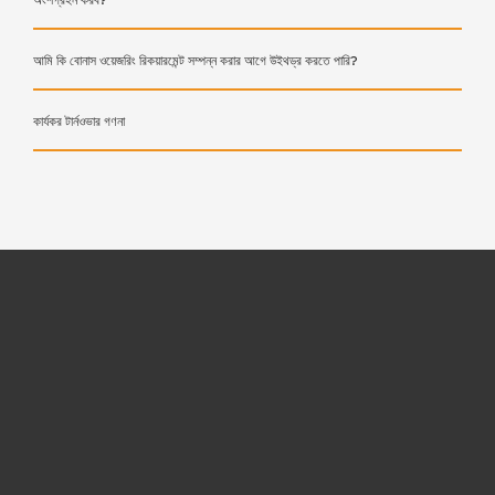
অংশগ্রহন করব?
আমি কি বোনাস ওয়েজরিং রিকয়ারমেন্ট সম্পন্ন করার আগে উইথড্র করতে পারি?
কার্যকর টার্নওভার গণনা