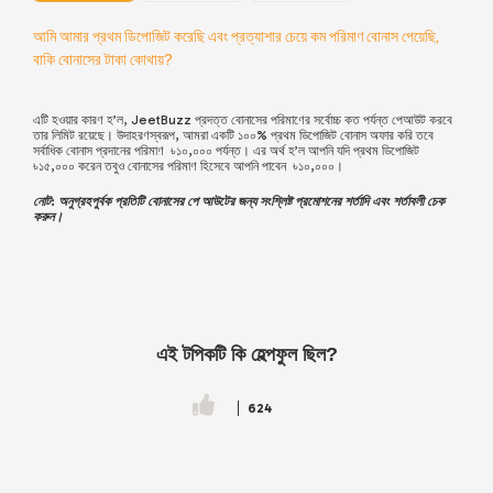
আমি আমার প্রথম ডিপোজিট করেছি এবং প্রত্যাশার চেয়ে কম পরিমাণ বোনাস পেয়েছি,
বাকি বোনাসের টাকা কোথায়?
এটি হওয়ার কারণ হ’ল,
JeetBuzz
প্রদত্ত বোনাসের পরিমাণের সর্বোচ্চ কত পর্যন্ত পেআউট করবে
তার লিমিট রয়েছে। উদাহরণস্বরূপ, আমরা একটি ১০০% প্রথম ডিপোজিট বোনাস অফার করি তবে
সর্বাধিক বোনাস প্রদানের পরিমাণ ৳১০,০০০ পর্যন্ত। এর অর্থ হ’ল আপনি যদি প্রথম ডিপোজিট
৳১৫,০০০ করেন তবুও বোনাসের পরিমাণ হিসেবে আপনি পাবেন ৳১০,০০০।
নোট: অনুগ্রহপুর্বক প্রতিটি বোনাসের পে আউটের জন্য
সংশ্লিষ্ট
প্রমোশনের শর্তাদি এবং শর্তাবলী চেক
করুন।
এই টপিকটি কি হেল্পফুল ছিল?
624