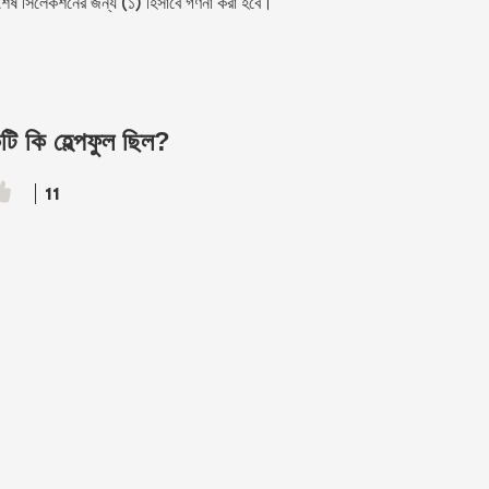
বিশেষ সিলেকশনের জন্য (১) হিসাবে গণনা করা হবে।
ি কি হেল্পফুল ছিল?
11