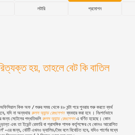
লটারি
প্রমোশন
রিত্যক্ত হয়, তাহলে বেট কি বাতিল
ং অফিসিয়াল কিক অফ / শুরুর সময় থেকে ৪
৮ ঘন্টা পরে পুনরায় শুরু করতে ব্যর্থ
বে, যদি না অন্যথায়
রুলস অ্যান্ড রেগুলেশন
ব্যবহার করা হবে । নিঃশর্তভাবে
টের জন্য সেটেলের পদ্ধতিগুলি
রুলস অ্যান্ড রেগুলেশন
এ বর্ণিত হয়েছে। কোন
চূড়ান্ত এবং তা ইভেন্ট রেফারি বা প্রাসঙ্গিক শাসক কর্তৃপক্ষের যে কোনও আরোপিত
লে’ -এর জন্য, বেটটি এখনও ভ্যালিড/বৈধ বলে বিবেচিত হবে, যদিও পার্লের মধ্যে