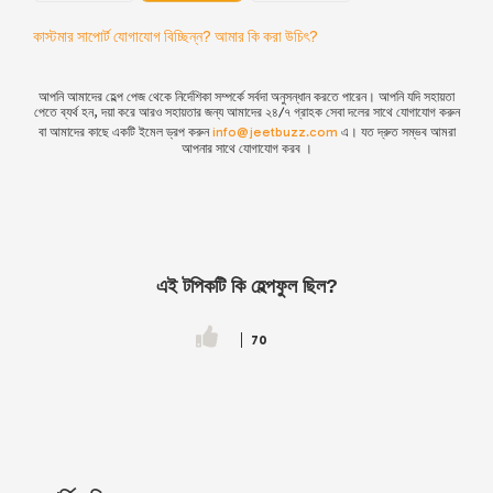
কাস্টমার সাপোর্ট যোগাযোগ বিচ্ছিন্ন? আমার কি করা উচিৎ?
আপনি আমাদের হেল্প পেজ থেকে নির্দেশিকা সম্পর্কে সর্বদা অনুসন্ধান করতে পারেন। আপনি যদি সহায়তা
পেতে ব্যর্থ হন, দয়া করে আরও সহায়তার জন্য আমাদের
২৪/৭ গ্রাহক সেবা দলের সাথে যোগাযোগ করুন
বা আমাদের কাছে একটি ইমেল ড্রপ করুন
info@jeetbuzz.com
এ। যত দ্রুত সম্ভব আমরা
আপনার সাথে যোগাযোগ করব ।
এই টপিকটি কি হেল্পফুল ছিল?
70