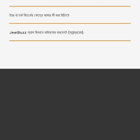
ইরর বা তর্ক বিতর্কের ক্ষেত্রে আমার কী করা উচিত?
JeetBuzz অ্যাপ কিভাবে ডাউনলোড করবেন? (অ্যান্ড্রয়েড)