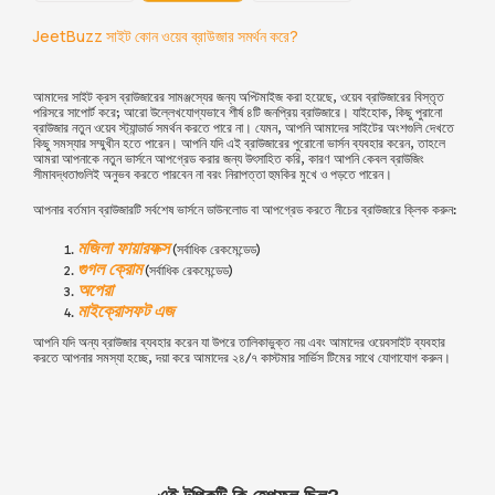
JeetBuzz সাইট কোন ওয়েব ব্রাউজার সমর্থন করে?
আমাদের সাইট ক্রস ব্রাউজারের সামঞ্জস্যের জন্য অপ্টিমাইজ করা হয়েছে, ওয়েব ব্রাউজারের বিস্তৃত
পরিসরে সাপোর্ট করে; আরো উল্লেখযোগ্যভাবে শীর্ষ ৪টি জনপ্রিয় ব্রাউজারে। যাইহোক, কিছু পুরানো
ব্রাউজার নতুন ওয়েব স্ট্যান্ডার্ড সমর্থন করতে পারে না। যেমন, আপনি আমাদের সাইটের অংশগুলি দেখতে
কিছু সমস্যার সম্মুখীন হতে পারেন। আপনি যদি এই ব্রাউজারের পুরোনো ভার্সন ব্যবহার করেন, তাহলে
আমরা আপনাকে নতুন ভার্সনে আপগ্রেড করার জন্য উৎসাহিত করি, কারণ আপনি কেবল ব্রাউজিং
সীমাবদ্ধতাগুলিই অনুভব করতে পারবেন না বরং নিরাপত্তা হুমকির মুখে ও পড়তে পারেন।
আপনার বর্তমান ব্রাউজারটি সর্বশেষ ভার্সনে ডাউনলোড বা আপগ্রেড করতে নীচের ব্রাউজারে ক্লিক করুন:
মজিলা ফায়ারফক্স
(সর্বাধিক রেকমেন্ডেড)
গুগল ক্রোম
(সর্বাধিক রেকমেন্ডেড)
অপেরা
মাইক্রোসফট এজ
আপনি যদি অন্য ব্রাউজার ব্যবহার করেন যা উপরে তালিকাভুক্ত নয় এবং আমাদের ওয়েবসাইট ব্যবহার
করতে আপনার সমস্যা হচ্ছে, দয়া করে আমাদের ২৪/৭ কাস্টমার সার্ভিস টিমের সাথে যোগাযোগ করুন।