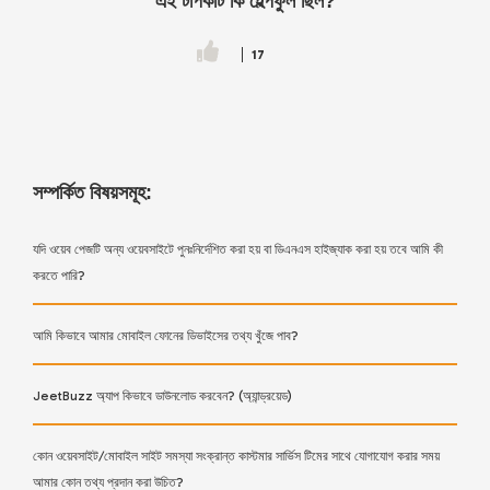
এই টপিকটি কি হেল্পফুল ছিল?
17
সম্পর্কিত বিষয়সমূহ:
যদি ওয়েব পেজটি অন্য ওয়েবসাইটে পুনঃনির্দেশিত করা হয় বা ডিএনএস হাইজ্যাক করা হয় তবে আমি কী
করতে পারি?
আমি কিভাবে আমার মোবাইল ফোনের ডিভাইসের তথ্য খুঁজে পাব?
JeetBuzz অ্যাপ কিভাবে ডাউনলোড করবেন? (অ্যান্ড্রয়েড)
কোন ওয়েবসাইট/মোবাইল সাইট সমস্যা সংক্রান্ত কাস্টমার সার্ভিস টিমের সাথে যোগাযোগ করার সময়
আমার কোন তথ্য প্রদান করা উচিত?