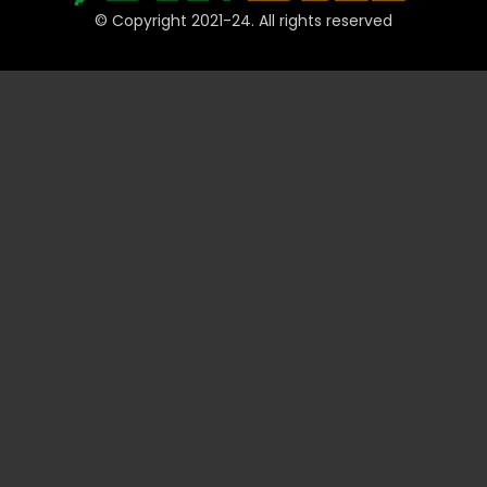
© Copyright 2021-24. All rights reserved
দ্রুত লিঙ্ক
অ্যাকাউন্ট
পেমেন্ট
JeetBuzz টিপস
স্পোর্টস
ক্যাসিনো
স্লট
টেবিল
লটারি
প্রমোশন
টেকনিক্যাল
ভিআইপি
তথ্য