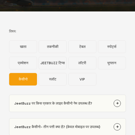
विषय:
खाता
तकनीकी
टेबल
स्पोर्ट्स
प्रमोशन
JEETBUZZ टिप्स
लॉटरी
भुगतान
कैसीनो
स्लॉट
VIP
+
JeetBuzz पर किस प्रकार के लाइव कैसीनो गेम उपलब्ध हैं?
+
JeetBuzz कैसीनो- तीन पत्ती क्या है? (केवल मोबाइल पर उपलब्ध)