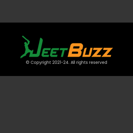
© Copyright 2021-24. All rights reserved
त्वरित लिंक
खाते
भुगतान
JeetBuzz टिप्स
खेल
कैसीनो
स्लॉट