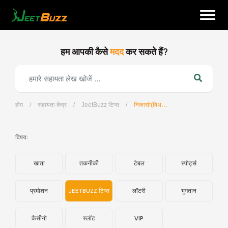
Skip
to
content
हम आपकी कैसे
मदद
कर सकते हैं?
होम
/
सहायता केंद्र
/
JeetBuzz टिप्स
/
निकासी(विथड्रावल) कैसे करें?
हिन्दी
विषय:
खाता
तकनीकी
टेबल
स्पोर्ट्स
प्रमोशन
JEETBUZZ टिप्स
लॉटरी
भुगतान
कैसीनो
स्लॉट
VIP