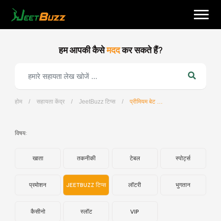
Skip
to
content
हम आपकी कैसे
मदद
कर सकते हैं?
होम
/
सहायता केंद्र
/
JeetBuzz टिप्स
/
प्रीमियम बेट क्या है?
हिन्दी
विषय:
खाता
तकनीकी
टेबल
स्पोर्ट्स
प्रमोशन
JEETBUZZ टिप्स
लॉटरी
भुगतान
कैसीनो
स्लॉट
VIP