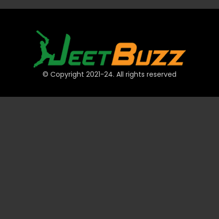
© Copyright 2021-24. All rights reserved
त्वरित लिंक
खाते
भुगतान
JeetBuzz टिप्स
खेल
कैसीनो
स्लॉट
टेबल
लॉटरी