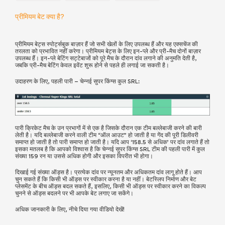
प्रीमियम बेट क्या है?
प्रीमियम बेट्स स्पोर्ट्सबुक बाज़ार हैं जो सभी खेलों के लिए उपलब्ध हैं और यह एक्सचेंज की
तरलता को प्रभावित नहीं करेगा। प्रीमियम बेट्स के लिए इन-प्ले और प्री-मैच दोनों बाज़ार
उपलब्ध हैं। इन-प्ले बेटिंग सट्टेबाजों को पूरे मैच के दौरान दांव लगाने की अनुमति देती है,
जबकि प्री-मैच बेटिंग केवल इवेंट शुरू होने से पहले ही लगाई जा सकती है।
उदाहरण के लिए, पहली पारी – चेन्नई सुपर किंग्स कुल SRL:
पारी क्रिकेट मैच के उन प्रभागों में से एक है जिसके दौरान एक टीम बल्लेबाजी करने की बारी
लेती है। यदि बल्लेबाजी करने वाली टीम “ऑल आउट” हो जाती है या गेंद की पूरी डिलीवरी
समाप्त हो जाती है तो पारी समाप्त हो जाती है। यदि आप ‘158.5 से अधिक’ पर दांव लगाते हैं तो
इसका मतलब है कि आपको विश्वास है कि चेन्नई सुपर किंग्स SRL टीम की पहली पारी में कुल
संख्या 159 रन या उससे अधिक होगी और इसका विपरीत भी होगा।
दिखाई गई संख्या ऑड्स है। प्रत्येक दांव पर न्यूनतम और अधिकतम दांव लागू होते हैं। आप
चुन सकते हैं कि किसी भी ऑड्स पर स्वीकार करना है या नहीं। बेटस्लिप निर्माण और बेट
प्लेसमेंट के बीच ऑड्स बदल सकते हैं, इसलिए, किसी भी ऑड्स पर स्वीकार करने का विकल्प
चुनने से ऑड्स बदलने पर भी आपके बेट लगाए जा सकेंगे।
अधिक जानकारी के लिए, नीचे दिया गया वीडियो देखें!