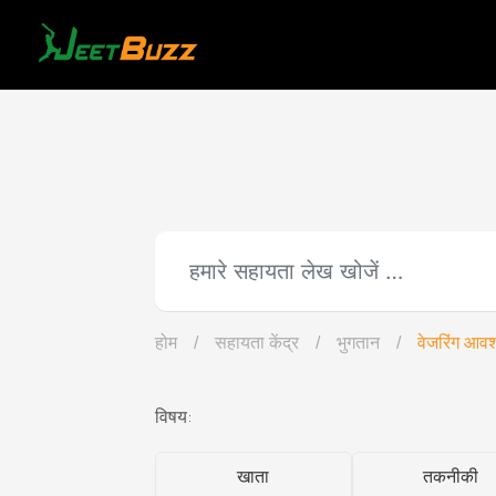
Skip
to
content
होम
/
सहायता केंद्र
/
भुगतान
/
वेजरिंग आवश
विषय:
खाता
तकनीकी