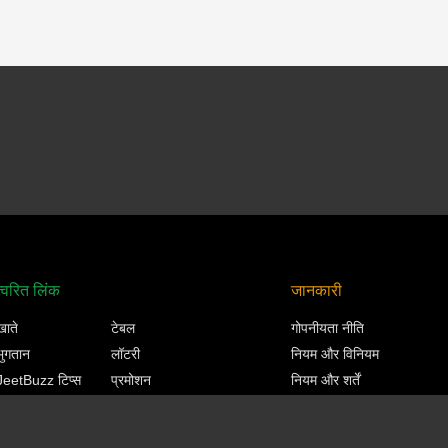
त्वरित लिंक
जानकारी
खाते
टेबल
गोपनीयता नीति
भुगतान
लॉटरी
नियम और विनियम
JeetBuzz टिप्स
प्रमोशन
नियम और शर्तें
खेल
तकनीकी
जिम्मेदार गेमिंग
कैसीनो
वीआईपी
KYC