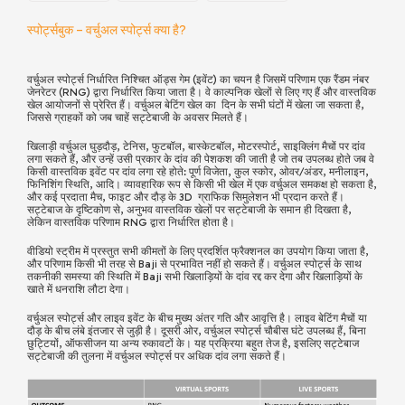
स्पोर्ट्सबुक – वर्चुअल स्पोर्ट्स क्या है?
वर्चुअल स्पोर्ट्स निर्धारित निश्चित ऑड्स गेम (इवेंट) का चयन है जिसमें परिणाम एक रैंडम नंबर
जेनरेटर (RNG) द्वारा निर्धारित किया जाता है। वे काल्पनिक खेलों से लिए गए हैं और वास्तविक
खेल आयोजनों से प्रेरित हैं। वर्चुअल बेटिंग खेल का दिन के सभी घंटों में खेला जा सकता है,
जिससे ग्राहकों को जब चाहें सट्टेबाजी के अवसर मिलते हैं।
खिलाड़ी वर्चुअल घुड़दौड़, टेनिस, फुटबॉल, बास्केटबॉल, मोटरस्पोर्ट, साइक्लिंग मैचों पर दांव
लगा सकते हैं, और उन्हें उसी प्रकार के दांव की पेशकश की जाती है जो तब उपलब्ध होते जब वे
किसी वास्तविक इवेंट पर दांव लगा रहे होते: पूर्ण विजेता, कुल स्कोर, ओवर/अंडर, मनीलाइन,
फिनिशिंग स्थिति, आदि। व्यावहारिक रूप से किसी भी खेल में एक वर्चुअल समकक्ष हो सकता है,
और कई प्रदाता मैच, फाइट और दौड़ के 3D ग्राफिक सिमुलेशन भी प्रदान करते हैं।
सट्टेबाज के दृष्टिकोण से, अनुभव वास्तविक खेलों पर सट्टेबाजी के समान ही दिखता है,
लेकिन वास्तविक परिणाम RNG द्वारा निर्धारित होता है।
वीडियो स्ट्रीम में प्रस्तुत सभी कीमतों के लिए प्रदर्शित फ्रैक्शनल का उपयोग किया जाता है,
और परिणाम किसी भी तरह से Baji से प्रभावित नहीं हो सकते हैं। वर्चुअल स्पोर्ट्स के साथ
तकनीकी समस्या की स्थिति में Baji सभी खिलाड़ियों के दांव रद्द कर देगा और खिलाड़ियों के
खाते में धनराशि लौटा देगा।
वर्चुअल स्पोर्ट्स और लाइव इवेंट के बीच मुख्य अंतर गति और आवृत्ति है। लाइव बेटिंग मैचों या
दौड़ के बीच लंबे इंतजार से जुड़ी है। दूसरी ओर, वर्चुअल स्पोर्ट्स चौबीस घंटे उपलब्ध हैं, बिना
छुट्टियों, ऑफसीजन या अन्य रुकावटों के। यह प्रक्रिया बहुत तेज है, इसलिए सट्टेबाज
सट्टेबाजी की तुलना में वर्चुअल स्पोर्ट्स पर अधिक दांव लगा सकते हैं।