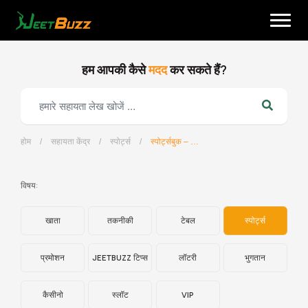
Skip
to
content
हम आपकी कैसे
मदद
कर सकते हैं?
होम
/
सहायता केंद्र
/
स्पोर्ट्स
/
स्पोर्ट्सबुक – वर्चुअल स्पोर्ट्स क्या है?
हिन्दी
विषय:
खाता
तकनीकी
टेबल
स्पोर्ट्स
प्रमोशन
JEETBUZZ टिप्स
लॉटरी
भुगतान
कैसीनो
स्लॉट
VIP