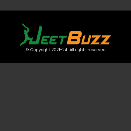
© Copyright 2021-24. All rights reserved
त्वरित लिंक
खाते
भुगतान
JeetBuzz टिप्स
खेल
कैसीनो
स्लॉट
टेबल