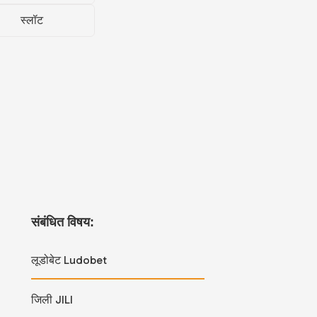
स्लॉट
संबंधित विषय:
लूडोबेट Ludobet
जिली JILI