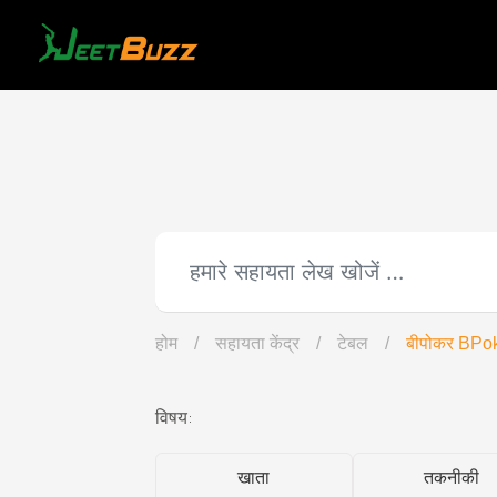
Skip
to
content
होम
/
सहायता केंद्र
/
टेबल
/
बीपोकर BPo
विषय:
खाता
तकनीकी