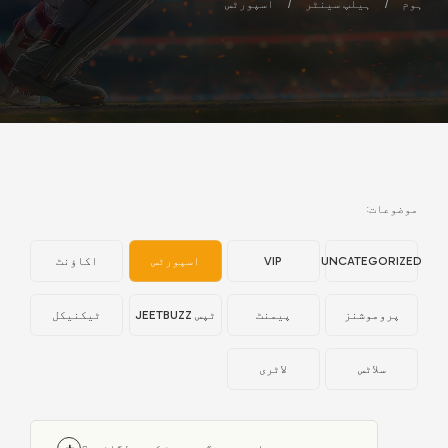
ہوم
/
ہیلپ سینٹر
/
اسپورٹس
موضوعات:
UNCATEGORIZED
VIP
اسپورٹس
اکاؤنٹ
پروموشنز
پیمنٹ
ٹپس JEETBUZZ
ٹیکنیکل
سلاٹس
لاٹری