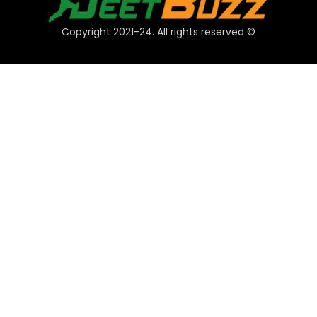
© Copyright 2021-24. All rights reserved
فوری لنکس
اکاؤنٹ
ادائیگیاں
JeetBuzz تجاویز
کھیل
کیسینو
سلاٹ
ٹیبل
لاٹری
پروموشن
تکنیکی
وی آئی پی