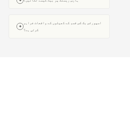
+
ہارس ریسنگ پر بیٹ کیسے لگائیں؟
اسپورٹس بک کس قسم کے کھیلوں کے واقعات فراہم
+
کرتی ہے؟