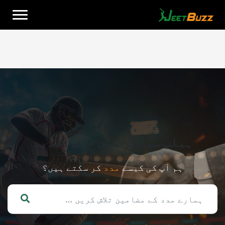
Ski
t
conten
اردو
ہیلپ سینٹر میں خوش آمدید
ہم آپ کی کیسے
مدد
کر سکتے ہیں؟