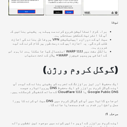
نوٹ:
براہ کرم انسٹالیشن شروع کرنے سے پہلے یہ یقینی بنائیں کہ
آپ کا انٹرنیٹ کنکشن مستحکم ہے۔
سیٹ اپ کے دوران، ایپلیکیشن VPN پروفائل بنانے کی اجازت
طلب کرے گی۔ یہ اجازت ایپ کے درست طور پر کام کرنے کے لیے
ضروری ہے۔
بالکل مفت میں WARP 1.1.1.1 استعمال کیا جا سکتا ہے، تاہم، اس
کے اضافی پریمیم فیچرز WARP+ پلان کے تحت دستیاب
(
گوگل کروم ورژن
)
ایک محفوظ اور تیز براؤزنگ کے تجربے کو یقینی بنانے کے لیے، آپ
اپنے گوگل کروم براؤزر کو ایک محفوظ DNS پرووائیڈر، جیسے
Google Public DNS یا Cloudflare 1.1.1.1 کے ساتھ کنفیگر کرسکتے ہیں۔
اس جامع گائیڈ میں آپ کو گوگل کروم میں DNS سیٹ اپ کرنے کا پورا
عمل واضح اور قدم بہ قدم سمجھایا جائے گا۔
مرحلہ 1:
اپنے کروم براؤزر کے اوپر دائیں کونے میں موجود تین نقطوں والے