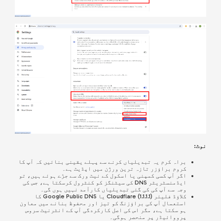
نوٹ:
براہ کرم یہ تبدیلیاں کرنے سے پہلے یقینی بنائیں کہ آپ کا
کروم براؤزر تازہ ترین ورژن میں اپڈیٹ ہے۔
اگر آپ کسی کمپنی یا اسکول کے نیٹ ورک سے جڑے ہوئے ہیں، تو
ایڈمنسٹریٹر DNS کی سیٹنگز کو کنٹرول کرسکتا ہے، جس کی
وجہ سے آپ کی کی گئی تبدیلیاں کارآمد نہیں ہوں گی۔
کلاؤڈ فلیئر (Cloudflare (1.1.1.1 یا Google Public DNS کا
استعمال آپ کی براؤزنگ کو تیز اور محفوظ بنانے میں معاون
ہو سکتا ہے، مگر اس کی اصل کارکردگی آپ کے انٹرنیٹ سروس
پرووائیڈر پر منحصر ہوگی۔