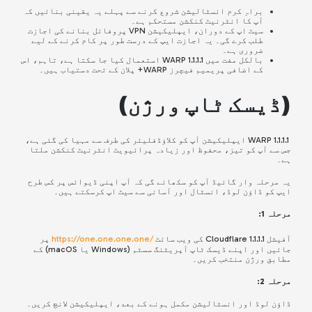
براہِ کرم انسٹالیشن شروع کرنے سے پہلے یہ یقینی بنائیں کہ
آپ کا انٹرنیٹ کنکشن مستحکم ہے۔
سیٹ اپ کے دوران، ایپلیکیشن VPN پروفائل بنانے کی اجازت
طلب کرے گی۔ یہ اجازت ایپ کے درست طور پر کام کرنے کے لیے
ضروری ہے۔
بالکل مفت میں WARP 1.1.1.1 استعمال کیا جا سکتا ہے، تاہم، اس
کے اضافی پریمیم فیچرز WARP+ پلان کے تحت دستیاب ہیں۔
(
ڈیسک ٹاپ ورژن
)
WARP 1.1.1.1 ایپلیکیشن آپ کو کلاؤڈفلیئر کی طرف سے مہیا کی گئی ہے،
جس سے آپ کو تیز، محفوظ اور زیادہ پرائیویٹ انٹرنیٹ کنکشن ملتا
ہے۔
یہ مرحلہ وار گائیڈ آپ کو سکھائے گی کہ آپ اپنی ڈیوائس پر کس طرح
ایپ کو ڈاؤن لوڈ، انسٹال اور آسانی سے سیٹ اپ کرسکتے ہیں۔
مرحلہ 1:
آفیشل Cloudflare 1.1.1.1 کی ویب سائٹ
/https://one.one.one.one
پر
جائیں اور اپنے ڈیسک ٹاپ آپریٹنگ سسٹم (Windows یا macOS) کے
مطابق ورژن منتخب کریں۔
مرحلہ 2:
ڈاؤن لوڈ اور انسٹالیشن مکمل ہونے کے بعد، ایپلیکیشن لانچ کریں۔