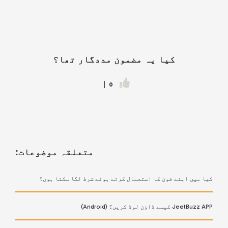
کیا یہ مضمون مددگار تھا؟
0
متعلقہ موضوعات:
کیا میں اپنے فون کا استعمال کرتے ہوئے شرط لگا سکتا ہوں؟
JeetBuzz APP کیسے ڈاؤن لوڈ کریں؟ (Android)