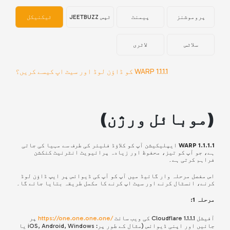
پروموشنز
پیمنٹ
ٹپس JEETBUZZ
ٹیکنیکل
سلاٹس
لاٹری
1.1.1.1 WARP کو ڈاؤن لوڈ اور سیٹ اپ کیسے کریں؟
(
موبائل ورژن
)
1.1.1.1 WARP
ایپلیکیشن آپ کو کلاؤڈ فلیئر کی طرف سے مہیا کی جاتی
ہے، جو آپ کو تیز، محفوظ اور زیادہ پرائیویٹ انٹرنیٹ کنکشن
فراہم کرتی ہے۔
اس مفصل مرحلہ وار گائیڈ میں آپ کو آپ کی ڈیوائس پر ایپ ڈاؤن لوڈ
کرنے، انسٹال کرنے اور سیٹ اپ کرنے کا مکمل طریقہ بتایا جائے گا۔
مرحلہ 1:
آفیشل Cloudflare 1.1.1.1 کی ویب سائٹ
/https://one.one.one.one
پر
جائیں اور اپنی ڈیوائس (مثال کے طور پر: iOS, Android, Windows یا