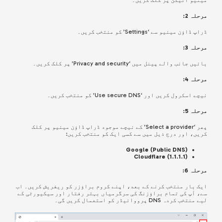
مینیو آئیکن پر کلک کریں۔
مرحلہ 2:
ڈراپ ڈاؤن مینیو سے ‘Settings’ کو منتخب کریں۔
مرحلہ 3:
بائیں جانب والے پینل میں ‘Privacy and security’ پر کلک کریں۔
مرحلہ 4:
نیچے اسکرول کریں اور ‘Use secure DNS’ کو منتخب کریں۔
مرحلہ 5:
پھر ‘Select a provider’ کے نیچے موجود ڈراپ ڈاؤن مینیو پر کلک
کریں، اور درج ذیل میں سے کسی ایک کو منتخب کریں:
(Google (Public DNS
(Cloudflare (1.1.1.1
مرحلہ 6:
ایک بار منتخب کرنے کے بعد، اپنے کروم براؤزر کو ریفریش کریں۔ اب
سے، آپ کی تمام براؤزنگ کی سرگرمیاں بہتر رفتار اور سیکیورٹی کے
لیے منتخب کردہ DNS پرووائیڈر کو استعمال کریں گی۔