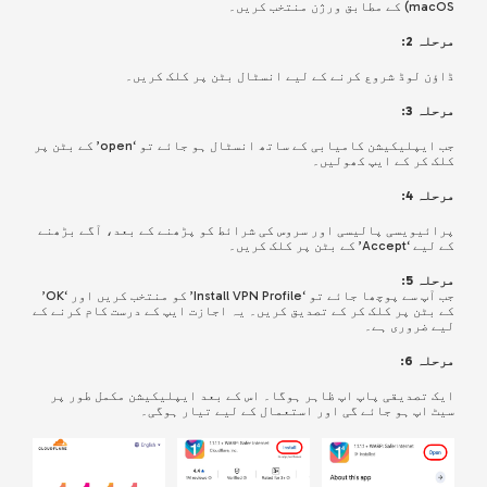
macOS) کے مطابق ورژن منتخب کریں۔
مرحلہ 2:
ڈاؤن لوڈ شروع کرنے کے لیے انسٹال بٹن پر کلک کریں۔
مرحلہ 3:
جب ایپلیکیشن کامیابی کے ساتھ انسٹال ہو جائے تو ‘open’ کے بٹن پر
کلک کر کے ایپ کھولیں۔
مرحلہ 4:
پرائیویسی پالیسی اور سروس کی شرائط کو پڑھنے کے بعد، آگے بڑھنے
کے لیے ‘Accept’ کے بٹن پر کلک کریں۔
مرحلہ 5:
جب آپ سے پوچھا جائے تو ‘Install VPN Profile’ کو منتخب کریں اور ‘OK’
کے بٹن پر کلک کر کے تصدیق کریں۔ یہ اجازت ایپ کے درست کام کرنے کے
لیے ضروری ہے۔
مرحلہ 6:
ایک تصدیقی پاپ اپ ظاہر ہوگا۔ اس کے بعد ایپلیکیشن مکمل طور پر
سیٹ اپ ہو جائے گی اور استعمال کے لیے تیار ہوگی۔