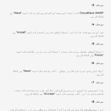
مرحلہ 3:
Cloudflare WARP کے ابتدائی سیٹ اپ کو شروع کرنے کے لیے ‘Next’ پر
کلک کریں۔
مرحلہ 4:
جب آپ سے پوچھا جائے تو انسٹالیشن جاری رکھنے کے لیے ‘Install’ پر
کلک کریں۔
مرحلہ 5:
انسٹالیشن مکمل ہونے کے بعد، انسٹالر سے باہر نکلنے کے لیے
‘Finish’ پر کلک کریں۔
مرحلہ 6:
ایک نئی پاپ اپ ونڈو ظاہر ہوگی۔ آگے بڑھنے کے لیے ‘Next’ پر کلک
کریں۔
مرحلہ 7:
پرائیویسی پالیسی اور سروس کی شرائط کو غور سے پڑھنے کے بعد،
کنفرم کرنے اور آگے بڑھنے کے لیے ‘Accept’ پر کلک کریں۔
مرحلہ 8:
اب ایپلیکیشن کامیابی کے ساتھ انسٹال ہو چکی ہے اور استعمال کے