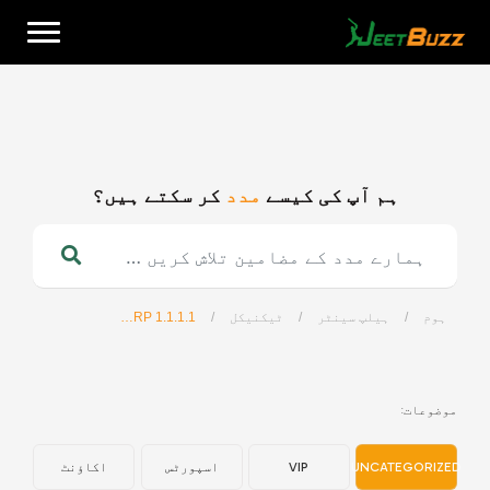
Ski
t
conten
ہم آپ کی کیسے
مدد
کر سکتے ہیں؟
اردو
ہوم
/
ہیلپ سینٹر
/
ٹیکنیکل
/
1.1.1.1 WARP کو ڈاؤن لوڈ اور سیٹ اپ کیسے کریں؟
موضوعات:
UNCATEGORIZED
VIP
اسپورٹس
اکاؤنٹ