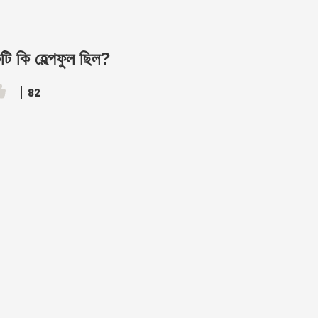
ি কি হেল্পফুল ছিল?
82