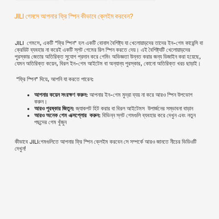
JILI গেমসে আপনার ফ্রি স্পিন কীভাবে ক্লেইম করবেন?
JILI গেমসে, একটি “ফ্রি স্পিন” হল একটি বোনাস বৈশিষ্ট্য যা খেলোয়াড়দের তাদের ইন-গেম কারেন্সি বা
ক্রেডিট ব্যবহার না করেই একটি স্লট গেমের রিল স্পিন করতে দেয়। এই বৈশিষ্ট্যটি খেলোয়াড়দের
পুরস্কার জেতার অতিরিক্ত সুযোগ প্রদান করে গেমিং অভিজ্ঞতা উন্নত করার জন্য ডিজাইন করা হয়েছে,
যেমন অতিরিক্ত কয়েন, বিরল ইন-গেম আইটেম বা অন্যান্য পুরস্কার, কোনো অতিরিক্ত খরচ ছাড়াই।
“ফ্রি স্পিন” দিয়ে, আপনি যা করতে পারেন:
আপনার কয়েন সংরক্ষণ করুন:
আপনার ইন-গেম মুদ্রা ব্যয় না করে আরও স্পিন উপভোগ
করুন।
আরও পুরষ্কার জিতুন:
জ্যাকপট হিট করার বা বিরল আইটেমস উপার্জনের সম্ভাবনা বাড়ান
আরও অনেক গেম এক্সপ্লোর করুন:
বিভিন্ন স্লট গেমগুলি ব্যবহার করে দেখুন এবং নতুন
পছন্দের গেম খুঁজুন
কীভাবে JILIগেমগুলিতে আপনার ফ্রি স্পিন ক্লেইম করবেন সে সম্পর্কে আরও জানতে নীচের ভিডিওটি
দেখুন!