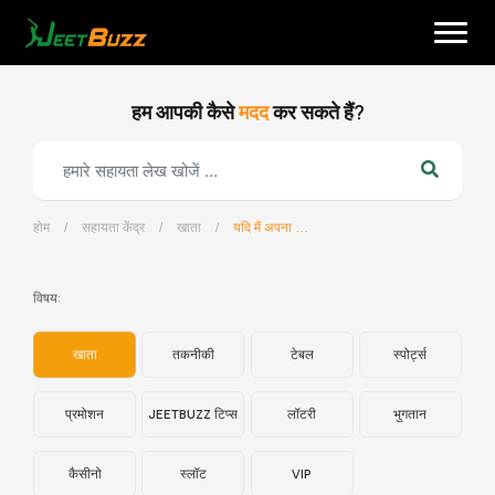
Skip
to
content
हम आपकी कैसे
मदद
कर सकते हैं?
होम
/
सहायता केंद्र
/
खाता
/
यदि मैं अपना ईमेल पता/फोन नंबर भूल गया तो मुझे क्या करना चाहिए?
हिन्दी
विषय:
खाता
तकनीकी
टेबल
स्पोर्ट्स
प्रमोशन
JEETBUZZ टिप्स
लॉटरी
भुगतान
कैसीनो
स्लॉट
VIP