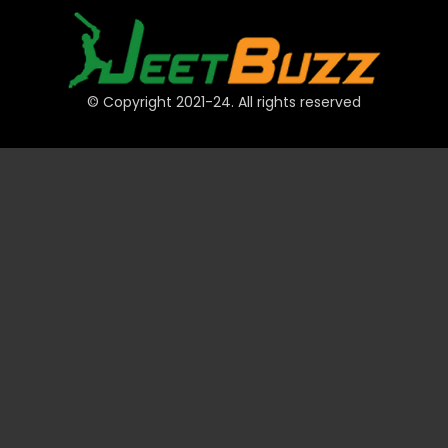
© Copyright 2021-24. All rights reserved
त्वरित लिंक
खाते
भुगतान
JeetBuzz टिप्स
खेल
कैसीनो
स्लॉट
टेबल
लॉटरी
प्रमोशन
तकनीकी