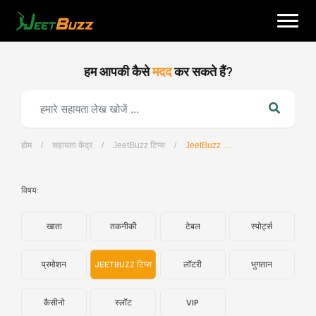
Skip
to
content
हम आपकी कैसे
मदद
कर सकते हैं?
होम
/
सहायता केंद्र
/
JeetBuzz टिप्स
/
JeetBuzz कैसीनो – बैकारेट क्या है?
हिन्दी
विषय:
खाता
तकनीकी
टेबल
स्पोर्ट्स
प्रमोशन
JEETBUZZ टिप्स
लॉटरी
भुगतान
कैसीनो
स्लॉट
VIP