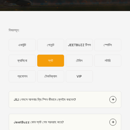
বিষয়সমূহ:
একাউন্ট
পেমেন্ট
JEETBUZZ টিপস
স্পোর্টস
ক্যাসিনো
স্লট
টেবিল
লটারি
প্রমোশন
টেকনিক্যাল
VIP
+
JILI গেমসে আপনার ফ্রি স্পিন কীভাবে ক্লেইম করবেন?
+
JeetBuzz কোন স্লট গেম সরবরাহ করে?