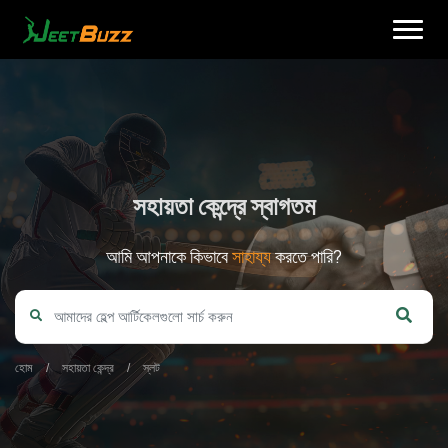
Skip
to
content
সহায়তা কেন্দ্রে স্বাগতম
আমি আপনাকে কিভাবে
সাহায্য
করতে পারি?
বাংলা
হোম
/
সহায়তা কেন্দ্র
/
স্লট