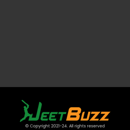
© Copyright 2021-24. All rights reserved