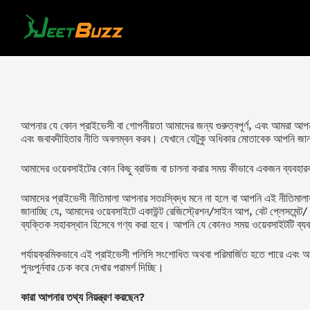
Skip
to
content
আপনার যে কোন প্রাইভেসী বা গোপনীয়তা আমাদের জন্য গুরুত্বপূর্ণ, এবং আমরা আপন
এবং জবাবদীহিতার নীতি অবলম্বন করব। যেখানে যেটুকু অধিকার মোতাবেক আপনি জা
আমাদের ওয়েবসাইটের কোন কিছু ব্রাউজ বা চালনা করার সময় কীভাবে একজন ব্যবহারক
আমাদের প্রাইভেসী নীতিমালা আপনার সতঃস্বিদ্ধ মনে না হলে বা আপনি এই নীতিমালার
জানাচ্ছি যে, আমাদের ওয়েবসাইটে একাউন্ট রেজিস্ট্রেশন/সাইন আপ, বেট প্লেসমেন্ট/ 
ব্যক্তিক সহাবস্থান হিসেবে গণ্য করা হবে। আপনি যে কোনও সময় ওয়েবসাইটটি ব্
পর্যায়ক্রমিকভাবে এই প্রাইভেসী পলিসি সংশোধিত অথবা পরিমার্জিত হতে পারে এবং আম
পুনঃপুর্নবার চেক করে দেখার পরামর্শ দিচ্ছি।
কারা আপনার তথ্য নিয়ন্ত্রণ করছেন?