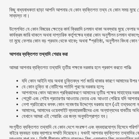
কিছু বাধ্যবাধকতা ছাড়া আপনি আপনার যে কোন ব্যক্তিগত তথ্য যে কোন সময় মুছে ফে
সাব্যস্ত না।
উল্লেখিত যে কোন বিষয়ের ক্ষেত্রে কার্য ক্রিয়াদি চলমান থাকা অবস্থায় মুছে ফেলা
কার্যক্রম জারি থাকলে অথবা দাপ্তরিক কর্তৃপক্ষের দ্বারা কোন অনুশীলন চলমান থাকলে;
তা মুছে ফেলার কোন বড় প্রভাব থেকে থাকে; অথবা *প্রতিষ্ঠা, অনুশীলন কিংবা ক
আপনার ব্যক্তিগত তথ্যাদি শেয়ার করা
আমরা আপনার ব্যক্তিগত তথ্যাদি তৃতীয় পক্ষকে দরকার হলে প্রকাশ করতে পারিঃ
যদি কোন আইনি দায় অথবা চুক্তিবদ্ধ শর্ত জারি থাকার কারণে আমাদের উপর আ
যে কোন চুক্তি বা নোটিশের শর্তাদি পূরণের দরকার হলে;
আপনাদের কোন আবেদন প্রক্রিয়াকরণে আমাদের তৃতীয় পক্ষের সাহায্যের দরক
পেমেন্ট এবং গেইম প্রতারণার আওতার ভেতর এবং আওতা পেরিয়ে যদি আপনার
নেশা প্রতিরোধে বলবৎ কোন গবেষণার উদ্দেশ্যে দরকার হলে (এই তথ্যগুলো 
আমাদের, আমাদের ওয়েবসাইট ব্যবহারকারীদের এবং অন্যান্যদের যাবতীয় অধিকা
যেখানে আমরা এই শেয়ারিং এর জন্য অনুমতিপ্রাপ্ত হব।
সংগৃহীত ব্যক্তিগত তথ্যাদি যে কোন দেশে সংরক্ষণ এবং ব্যবহারযোগ্য হিসেবে পরিগ
বাইরে ব্যবহৃত হবার ব্যাপারে সম্মতি দিয়েছেন। যখনই আপনার ব্যক্তিগত তথ্যাদির 
আওতায় রাখা হয়। নির্দৃষ্ট সীমানার বাইরে থাকলেও কিছু এব্যাপারে কিছু অন্তর্ভুক্তি দ্রষ্