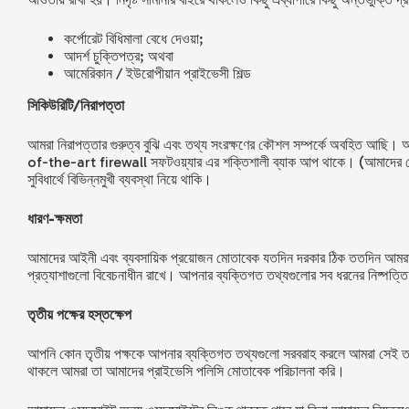
কর্পোরেট বিধিমালা বেধে দেওয়া;
আদর্শ চুক্তিপত্র; অথবা
আমেরিকান / ইউরোপীয়ান প্রাইভেসী শিল্ড
সিকিউরিটি/নিরাপত্তা
আমরা নিরাপত্তার গুরুত্ব বুঝি এবং তথ্য সংরক্ষণের কৌশল সম্পর্কে অবহিত আছি।
of-the-art firewall সফটওয়্যার এর শক্তিশালী ব্যাক আপ থাকে। (আমাদের সেবা
সুবিধার্থে বিভিন্নমুখী ব্যবস্থা নিয়ে থাকি।
ধারণ-ক্ষমতা
আমাদের আইনী এবং ব্যবসায়িক প্রয়োজন মোতাবেক যতদিন দরকার ঠিক ততদিন আমরা ব্য
প্রত্যাশাগুলো বিবেচনাধীন রাখে। আপনার ব্যক্তিগত তথ্যগুলোর সব ধরনের নিষ্পত্
তৃতীয় পক্ষের হস্তক্ষেপ
আপনি কোন তৃতীয় পক্ষকে আপনার ব্যক্তিগত তথ্যগুলো সরবরাহ করলে আমরা সেই তথ্যের 
থাকলে আমরা তা আমাদের প্রাইভেসি পলিসি মোতাবেক পরিচালনা করি।