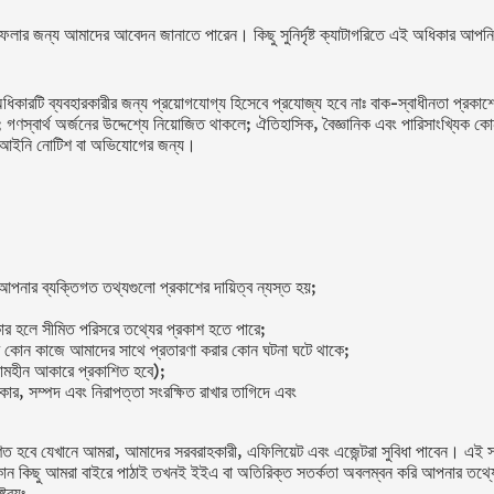
লার জন্য আমাদের আবেদন জানাতে পারেন। কিছু সুনির্দৃষ্ট ক্যাটাগরিতে এই অধিকার আপনি
র অধিকারটি ব্যবহারকারীর জন্য প্রয়োগযোগ্য হিসেবে প্রযোজ্য হবে নাঃ বাক-স্বাধীনতা প্
 গণস্বার্থ অর্জনের উদ্দেশ্যে নিয়োজিত থাকলে; ঐতিহাসিক, বৈজ্ঞানিক এবং পারিসাংখ্যিক কো
োন আইনি নোটিশ বা অভিযোগের জন্য।
পনার ব্যক্তিগত তথ্যগুলো প্রকাশের দায়িত্ব ন্যস্ত হয়;
ার হলে সীমিত পরিসরে তথ্যের প্রকাশ হতে পারে;
 কোন কাজে আমাদের সাথে প্রতারণা করার কোন ঘটনা ঘটে থাকে;
নামহীন আকারে প্রকাশিত হবে);
র, সম্পদ এবং নিরাপত্তা সংরক্ষিত রাখার তাগিদে এবং
ণিত হবে যেখানে আমরা, আমাদের সরবরাহকারী, এফিলিয়েট এবং এজেন্টরা সুবিধা পাবেন। এই স
কোন কিছু আমরা বাইরে পাঠাই তখনই ইইএ বা অতিরিক্ত সতর্কতা অবলম্বন করি আপনার তথ্যের 
টব্যঃ