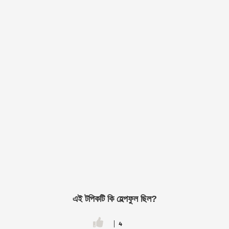
এই টপিকটি কি হেল্পফুল ছিল?
4