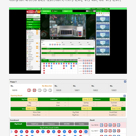
সংমিশ্রণগুলি আপনি বেট রাখতে পারেন সেগুলি হ’ল বিগ / ইভেন, স্মল / অডস্‌ এবং স্মল / ইভেন।