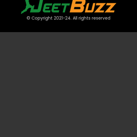
© Copyright 2021-24. All rights reserved
দ্রুত লিঙ্ক
অ্যাকাউন্ট
পেমেন্ট
JeetBuzz টিপস
স্পোর্টস
ক্যাসিনো
স্লট
টেবিল
লটারি
প্রমোশন
টেকনিক্যাল
ভিআইপি