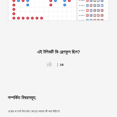
এই টপিকটি কি হেল্পফুল ছিল?
28
সম্পর্কিত বিষয়সমূহ:
এরোর বা তর্ক বিতর্কের ক্ষেত্রে আমার কী করা উচিত?