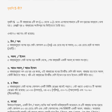
হ্যাপি 5 কী?
হ্যাপি 5 ২০ টি নাম্বারের ৫টি বল (০১ থেকে ২০) থেকে এলোমেলোভাবে ৫টি বল ড্রয়ের মাধ্যমে খেলা
হয়। রেজাল্ট ড্র ৫ নাম্বারের সংমিশ্রণের ভিত্তিতে তৈরি হয়।
এখানে ৫ ধরণের বেট রয়েছে:
১. বিগ / স্মল
৫ নাম্বারযুক্ত বলের ড্র মোট যোগফল ৫৩ (বড়) এর চেয়ে বড় বা সমান; ৫২ এর চেয়ে ছোট বা সমান
(ছোট)।
২. অডস্‌ / ইভেন
৫ নাম্বারযুক্ত মোট বলের ড্র সমষ্টি থেকে, শেষ নাম্বারটি একটি অডস্‌ বা সমান সংখ্যা।
৩. আরও অডস্‌ / আরও ইভেন
৫ নাম্বারযুক্ত বল এর ড্র এর জন্য, এই নাম্বারের মধ্যে তিনটির বেশি যদি অডস্‌ নাম্বার হয় তবে অডস্‌
বেটটি জিততে পারে। যদি এই নাম্বারের তিনটির বেশি ইভেন হয় তবে ইভেন বেটটি উইন হয়।
৪. ৪ সিজন
৫ নাম্বারযুক্ত মোট বলের যোগফল একটি নির্দিষ্ট রেঞ্জের নামেই পড়বে। বেট ধরতে এখানে ৪ টি আলাদা
রেঞ্জের নাম রয়েছে: ১৫-৩৩ (বসন্ত), ৩৪-৫২ (গ্রীষ্ম), ৫৩-৭১ (শরত্কাল) এবং ৭২-৯০
(শীতকালীন)।
৫. কম্বো
উদাহরণস্বরূপ, একটি বিগ / অডস্‌ বেটের অর্থ আপনি ভবিষ্যদ্বাণী করেছেন যে ৫টি নাম্বার বলের ড্রয়ে
মোট যোগফল ৫৩ এর চেয়ে বেশি এবং মোট যোগফলের শেষ ডিজিটটি একটি অডস্‌ নাম্বার। অন্যান্য