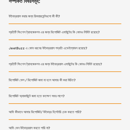
সম্পর্কিত বিষয়সমূহ:
উইথড্রয়াল করার জন্য রিকয়ারমেন্টগুলো কী কী?
প্রতিটি সিংগেল ট্রানজেকশন এর জন্য ডিপোজিট এমাউন্টের কি কোনও লিমিট রয়েছে?
JeetBuzz এ কোন ধরনের উইথড্রয়াল পদ্ধতি এভেইল্যাবল রয়েছে?
প্রতিটি সিংগেল ট্রানজেকশন এর জন্য উইথড্রয়াল এমাউন্টের কি কোনও লিমিট রয়েছে?
ডিপোজিট ফেল / ডিপোজিট জমা না হলে আমার কী করা উচিত?
ডিপোজিট অ্যাকাউন্টে জমা হতে কতক্ষণ সময় লাগে?
আমি কীভাবে আমার ডিপোজিট/ উইথড্র হিস্টোরি চেক করতে পারি?
আমি কেন উইথড্রয়াল করতে পারি না?