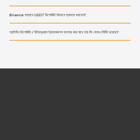
Binance মাধ্যমে USDT ডিপোজিট কিভাবে ব্যবহার করবেন?
প্রতিদিন ডিপোজিট / উইথড্রয়াল ট্রানজেকশন কতবার করা যাবে তার কি কোনও লিমিট রয়েছে?