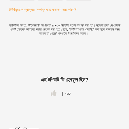
উইথড্রয়াল প্রক্রিয়া সম্পন্ন হতে কতক্ষণ সময় লাগে?
স্বাভাবিক সময়ে, উইথড্রয়াল সাধারণত ১৫-৩০ মিনিটের মধ্যে সম্পন্ন করা হয়। মনে রাখবেন যে কোনো
একটি লেনদেন আমাদের দ্বারা প্রসেস করা হয়ে গেলে, টাকাটি আপনার একাউন্টে জমা হতে কতক্ষন সময়
লাগবে তা পেমেন্ট পদ্ধতির উপর নির্ভর করবে।
এই টপিকটি কি হেল্পফুল ছিল?
107