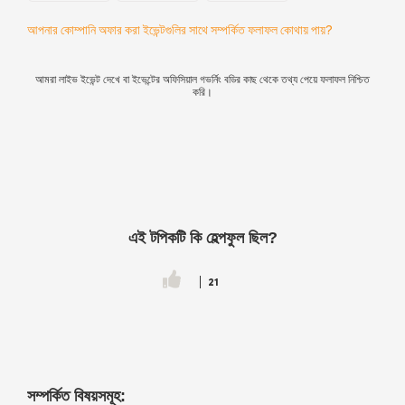
আপনার কোম্পানি অফার করা ইভেন্টগুলির সাথে সম্পর্কিত ফলাফল কোথায় পায়?
আমরা লাইভ ইভেন্ট দেখে বা ইভেন্টের অফিসিয়াল গভর্নিং বডির কাছ থেকে তথ্য পেয়ে ফলাফল নিশ্চিত
করি।
এই টপিকটি কি হেল্পফুল ছিল?
21
সম্পর্কিত বিষয়সমূহ: