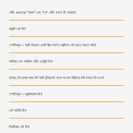
বেটিং এক্সচেঞ্জে “ব্যাক” এবং “লে” বেটিং বলতে কী বোঝায়?
ফ্যান্সি বেট কি?
স্পোর্টসবুক – আমি কিভাবে একটি মিক্স পার্লে / মাল্টিপল বেট ধরতে করতে পারি?
সর্বনিম্ন এবং সর্বাধিক বেটিং এমাউন্ট কি?
আমার বেট রাখার সময় যদি আমি ইন্টারনেট থেকে সংযোগ বিচ্ছিন্ন করি তাহলে কি হবে?
স্পোর্টসবুক – হ্যান্ডিক্যাপ কি?
বেট আইডি কি?
প্রিমিয়াম বেট কি?