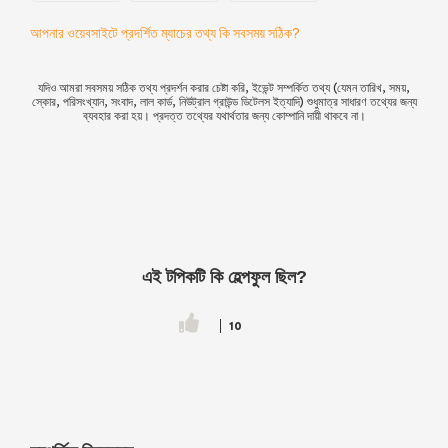
আপনার ওয়েবসাইটে প্রদর্শিত ম্যাচের তথ্য কি সবসময় সঠিক?
যদিও আমরা সবসময় সঠিক তথ্য প্রদর্শন করার চেষ্টা করি, ইভেন্ট সম্পর্কিত তথ্য (যেমন তারিখ, সময়,
স্কোর, পরিসংখ্যান, সংবাদ, লাল কার্ড, নিউট্রাল গ্রাউন্ড ডিটেলস ইত্যাদি) শুধুমাত্র সাধারণ তথ্যের জন্য
ব্যবহার করা হয়। প্রদত্ত তথ্যের যথার্থতার জন্য কোম্পানি দায়ী থাকবে না।
এই টপিকটি কি হেল্পফুল ছিল?
10