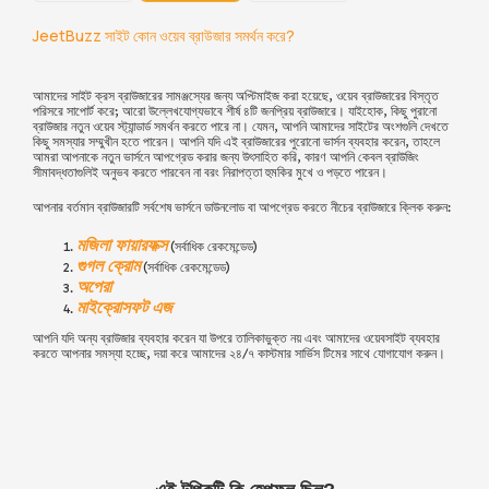
JeetBuzz সাইট কোন ওয়েব ব্রাউজার সমর্থন করে?
আমাদের সাইট ক্রস ব্রাউজারের সামঞ্জস্যের জন্য অপ্টিমাইজ করা হয়েছে, ওয়েব ব্রাউজারের বিস্তৃত
পরিসরে সাপোর্ট করে; আরো উল্লেখযোগ্যভাবে শীর্ষ ৪টি জনপ্রিয় ব্রাউজারে। যাইহোক, কিছু পুরানো
ব্রাউজার নতুন ওয়েব স্ট্যান্ডার্ড সমর্থন করতে পারে না। যেমন, আপনি আমাদের সাইটের অংশগুলি দেখতে
কিছু সমস্যার সম্মুখীন হতে পারেন। আপনি যদি এই ব্রাউজারের পুরোনো ভার্সন ব্যবহার করেন, তাহলে
আমরা আপনাকে নতুন ভার্সনে আপগ্রেড করার জন্য উৎসাহিত করি, কারণ আপনি কেবল ব্রাউজিং
সীমাবদ্ধতাগুলিই অনুভব করতে পারবেন না বরং নিরাপত্তা হুমকির মুখে ও পড়তে পারেন।
আপনার বর্তমান ব্রাউজারটি সর্বশেষ ভার্সনে ডাউনলোড বা আপগ্রেড করতে নীচের ব্রাউজারে ক্লিক করুন:
মজিলা ফায়ারফক্স
(সর্বাধিক রেকমেন্ডেড)
গুগল ক্রোম
(সর্বাধিক রেকমেন্ডেড)
অপেরা
মাইক্রোসফট এজ
আপনি যদি অন্য ব্রাউজার ব্যবহার করেন যা উপরে তালিকাভুক্ত নয় এবং আমাদের ওয়েবসাইট ব্যবহার
করতে আপনার সমস্যা হচ্ছে, দয়া করে আমাদের ২৪/৭ কাস্টমার সার্ভিস টিমের সাথে যোগাযোগ করুন।