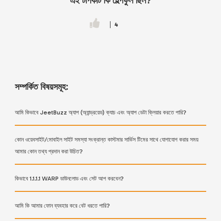
এই টপিকটি কি হেল্পফুল ছিল?
4
সম্পর্কিত বিষয়সমূহ:
আমি কিভাবে JeetBuzz অ্যাপ (অ্যান্ড্রয়েড) ক্যাচ এবং অ্যাপ ডেটা ক্লিয়ার করতে পারি?
কোন ওয়েবসাইট/মোবাইল সাইট সমস্যা সংক্রান্ত কাস্টমার সার্ভিস টিমের সাথে যোগাযোগ করার সময়
আমার কোন তথ্য প্রদান করা উচিত?
কিভাবে 1.1.1.1 WARP ডাউনলোড এবং সেট আপ করবেন?
আমি কি আমার ফোন ব্যবহার করে বেট ধরতে পারি?