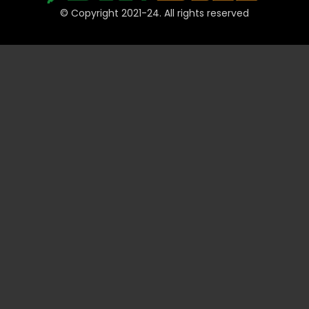
© Copyright 2021-24. All rights reserved
দ্রুত লিঙ্ক
অ্যাকাউন্ট
পেমেন্ট
JeetBuzz টিপস
স্পোর্টস
ক্যাসিনো
স্লট
টেবিল
লটারি
প্রমোশন
টেকনিক্যাল
ভিআইপি
তথ্য