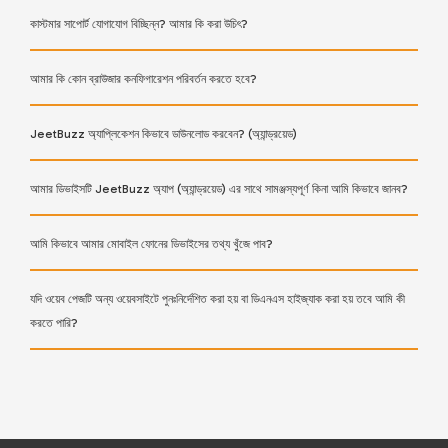
কাস্টমার সাপোর্ট যোগাযোগ বিচ্ছিন্ন? আমার কি করা উচিৎ?
আমার কি কোন ব্রাউজার কনফিগারেশন পরিবর্তন করতে হবে?
JeetBuzz অ্যাপ্লিকেশন কিভাবে ডাউনলোড করবেন? (অ্যান্ড্রয়েড)
আমার ডিভাইসটি JeetBuzz অ্যাপ (অ্যান্ড্রয়েড) এর সাথে সামঞ্জস্যপূর্ণ কিনা আমি কিভাবে জানব?
আমি কিভাবে আমার মোবাইল ফোনের ডিভাইসের তথ্য খুঁজে পাব?
যদি ওয়েব পেজটি অন্য ওয়েবসাইটে পুনঃনির্দেশিত করা হয় বা ডিএনএস হাইজ্যাক করা হয় তবে আমি কী
করতে পারি?