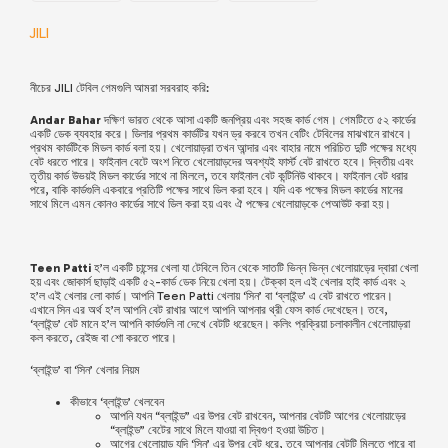
JILI
নীচের JILI টেবিল গেমগুলি আমরা সরবরাহ করি:
Andar Bahar
দক্ষিণ ভারত থেকে আসা একটি জনপ্রিয় এবং সহজ কার্ড গেম। গেমটিতে ৫২ কার্ডের
একটি ডেক ব্যবহার করে। ডিলার প্রথম কার্ডটির যখন ড্র করবে তখন বেটিং টেবিলের মাঝখানে রাখবে।
প্রথম কার্ডটিকে মিডল কার্ড বলা হয়। খেলোয়াড়রা তখন আন্দার এবং বাহার নামে পরিচিত দুটি পক্ষের মধ্যে
বেট ধরতে পারে। ফাইনাল বেটে অংশ নিতে খেলোয়াড়দের অবশ্যই ফার্স্ট বেট রাখতে হবে। দ্বিতীয় এবং
তৃতীয় কার্ড উভয়ই মিডল কার্ডের সাথে না মিললে, তবে ফাইনাল বেট কন্টিনিউ থাকবে। ফাইনাল বেট ধরার
পরে, বাকি কার্ডগুলি একবারে প্রতিটি পক্ষের সাথে ডিল করা হবে। যদি এক পক্ষের মিডল কার্ডের মানের
সাথে মিলে এমন কোনও কার্ডের সাথে ডিল করা হয় এবং ঐ পক্ষের খেলোয়াড়কে পেআউট করা হয়।
Teen Patti
হ’ল একটি চান্সের খেলা যা টেবিলে তিন থেকে সাতটি ভিন্ন ভিন্ন খেলোয়াড়ের দ্বারা খেলা
হয় এবং জোকার্স ছাড়াই একটি ৫২-কার্ড ডেক নিয়ে খেলা হয়। টেক্কা হল এই খেলার হাই কার্ড এবং ২
হ’ল এই খেলার লো কার্ড। আপনি Teen Patti খেলায় ‘সিন’ বা ‘ব্লাইন্ড’ এ বেট রাখতে পারেন।
এখানে সিন এর অর্থ হ’ল আপনি বেট রাখার আগে আপনি আপনার থ্রী ফেস কার্ড দেখেছেন। তবে,
‘ব্লাইন্ড’ বেট মানে হ’ল আপনি কার্ডগুলি না দেখে বেটটি ধরেছেন। কলিং প্রক্রিয়া চলাকালীন খেলোয়াড়রা
কল করতে, রেইজ বা শো করতে পারে।
‘ব্লাইন্ড’ বা ‘সিন’ খেলার নিয়ম
কীভাবে ‘ব্লাইন্ড’ খেলবেন
আপনি যখন “ব্লাইন্ড” এর উপর বেট রাখবেন, আপনার বেটটি আগের খেলোয়াড়ের
“ব্লাইন্ড” বেটের সাথে মিলে যাওয়া বা দ্বিগুণ হওয়া উচিত।
আগের খেলোয়াড় যদি ‘সিন’ এর উপর বেট ধরে, তবে আপনার বেটটি মিলতে পারে বা