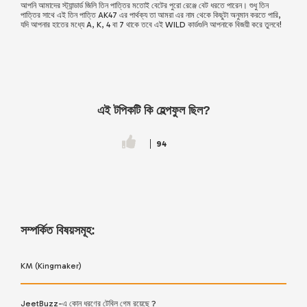
আপনি আমাদের স্ট্যান্ডার্ড জিলি তিন পাত্তির মতোই বেটের পুরো রেঞ্জে বেট ধরতে পারেন। শুধু তিন
পাত্তির সাথে এই তিন পাত্তি AK47 এর পার্থক্য তা আমরা এর নাম থেকে কিছুটা অনুমান করতে পারি,
যদি আপনার হাতের মধ্যে A, K, 4 বা 7 থাকে তবে এই WILD কার্ডগুলি আপনাকে বিজয়ী করে তুলবে!
এই টপিকটি কি হেল্পফুল ছিল?
94
সম্পর্কিত বিষয়সমূহ:
KM (Kingmaker)
JeetBuzz-এ কোন ধরণের টেবিল গেম রয়েছে ?