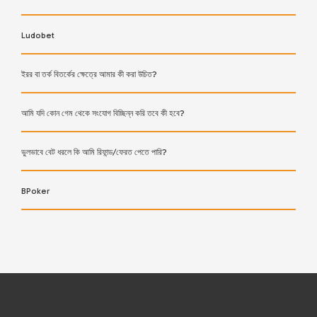
Ludobet
ইরর বা তর্ক বিতর্কের ক্ষেত্রে আমার কী করা উচিত?
আমি যদি কোন গেম থেকে সংযোগ বিচ্ছিন্ন করি তবে কী হবে?
ভুলভাবে বেট ধরলে কি আমি রিফান্ড/ফেরত পেতে পারি?
BPoker