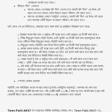
প্লেয়ারের অর্ধেক হতে পারে।
কীভাবে ‘সিন’ খেলবেন
আগের কোনও খেলোয়াড় যদি ‘সিন’ খেলেন তবে আপনি যদি ‘সিন’’ এর উপর বেট
ধরতে চান তবে তাদের বেটের দ্বিগুণ করতে পরিমাণ বেট ধরতে হবে।
আগের খেলোয়াড় যেখানে ‘ব্লাইন্ড’ খেলছেন, আপনি যদি ‘সিন’ এর উপর বেট ধরেন
তবে আপনার বেটটি দ্বিগুণ বা চারগুণ পরিমাণ বেট ধরতে হবে।
হাই থেকে লো এর ভিত্তিতে, সম্ভাব্য হাতে থাকা কার্ড এর র‍্যাঙ্কিং নিম্নরূপ হতে পারেঃ
১. ট্রায়াল অথবা থ্রি অফ এ কাইন্ডঃ এটি হচ্ছে যখন একই র‍্যাঙ্ক এর তিনটি কার্ড থাকে।
২. পিউর সিকুয়েন্স অথবা স্ট্রেট ফ্লাশঃ একই স্যুইট এর তিনটি কার্ড যখন ক্রমানুসারে থাকে
তখন সেটিকে পিউর সিকুয়েন্স অথবা স্ট্রেইট ফ্লাশ বলা হয়।
৩. সিকুয়েন্স অথবা স্ট্রেইটঃ যখন ভিন্ন ভিন্ন স্যুইট এর তিনটি কার্ড ক্রমানুসারে থাকে।
৪. কালার অথবা ফ্লাশঃ এটি হচ্ছে যখন একই সুইট এর তিনটি কার্ড থাকে কিন্তু তারা
ক্রমানুসারে থাকে না। যদি উভয় প্লেয়ার এর হাতে এই ফ্লাশ কার্ড থাকে তবে কার হাতে হাই
কার্ড আছে তার ভিত্তিতে বিজয়ী নির্বাচন করা হয়।
৫. পেয়ার অথবা টু অফ এ কাইন্ডঃ যখন একই র‍্যাঙ্কের ২ টি কার্ড থাকে তখন তাকে বলে
পেয়ার। দুইটি পেয়ার এর মধ্যে যার হাতে হাই কার্ড থাকে তাকেই ধরা হয় উইনার।
৬. হাই কার্ডঃ এটি বিবেচনা করা হয় যখন একটি হাতে কোন পেয়ার বা স্টেইট অথবা কোন ফ্লাস
না থাকে। যদি উভয় হাতে একটি কমন কার্ড থাকে তবে বাকি কার্ড গুলোর মধ্যে কার হাতে হাই
কার্ডটি রয়েছে তার ওপর ভিত্তি করে বিজয়ী নির্বাচন করা হয়।
স্পেশাল বোনাস: গুল্‌লাক
প্রতিটি গেম অতিরিক্ত কয়েন সংগ্রহ করবে (বেটের এমাউন্টের অনুপাত)। আপনার যত ভাল হাত
রয়েছে, তত দ্রুত এনার্জি বার জমা হয়। যদি এনার্জি বারটি ১০০% এ জমা হয় তবে আপনি জমা হওয়া মোট
বোনাসটি জিতে যাবেন এবং রেনডমভাবে সর্বোচ্চ ৫০০% বোনাসকে পেতে পারেন!
Teen Patti AK47
হ’ল ভারতের সর্বাধিক জনপ্রিয় পোকার গেম। Teen Patti AK47-তে,