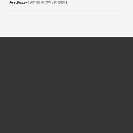
JeetBuzz-এ কোন ধরণের টেবিল গেম রয়েছে ?