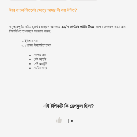
ইরর বা তর্ক বিতর্কের ক্ষেত্রে আমার কী করা উচিত?
অনুগ্রহপূর্বক লাইভ চ্যাটের মাধ্যমে আমাদের
২৪/৭ কাস্টমার সার্ভিস টিমের
সাথে যোগাযোগ করুন এবং
নিম্নলিখিত তথ্যসমূহ সরবরাহ করুন:
১. ইউজার নেম
২. গেমের বিস্তারিত তথ্য
গেমের নাম
বেট আইডি
বেট এমাউন্ট
বেটের সময়
এই টপিকটি কি হেল্পফুল ছিল?
8