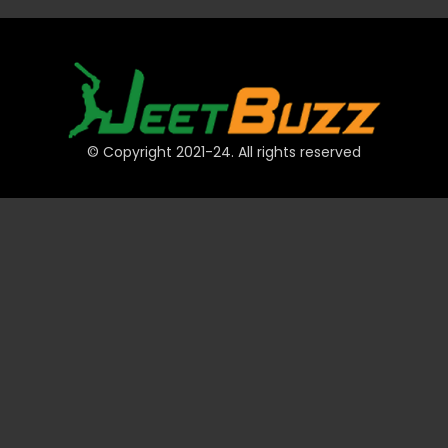
© Copyright 2021-24. All rights reserved
দ্রুত লিঙ্ক
অ্যাকাউন্ট
পেমেন্ট
JeetBuzz টিপস
স্পোর্টস
ক্যাসিনো
স্লট
টেবিল
লটারি