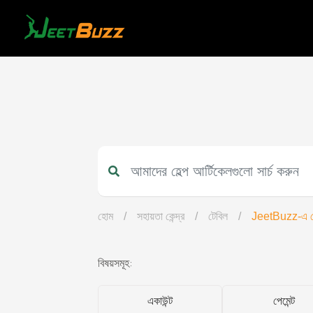
Skip
to
content
হোম
/
সহায়তা কেন্দ্র
/
টেবিল
/
JeetBuzz-এ কো
বিষয়সমূহ:
একাউন্ট
পেমেন্ট