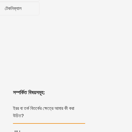
টেকনিক্যাল
সম্পর্কিত বিষয়সমূহ:
ইরর বা তর্ক বিতর্কের ক্ষেত্রে আমার কী করা
উচিত?