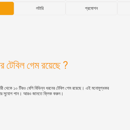
লটারি
প্রমোশন
েবিল গেম রয়েছে ?
হকারী থেকে ১০ টিরও বেশি বিভিন্ন ধরনের টেবিল গেম রয়েছে। এই মনোমুগ্ধকর
র জেতার সুযোগ পান। আরও জানতে ক্লিক করুন।