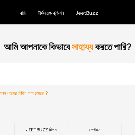
বাড়ি
টার্মস এন্ড কন্ডিশন
JeetBuzz
আমি আপনাকে কিভাবে
সাহায্য
করতে পারি?
ন ধরণের টেবিল গেম রয়েছে ?
JEETBUZZ টিপস
স্পোর্টস